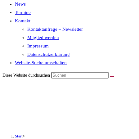
News
Termine
Kontakt
Kontaktanfrage – Newsletter
Mitglied werden
Impressum
Datenschutzerklärung
Website-Suche umschalten
Diese Website durchsuchen
E-Mobilität – das Hype-Thema
kompakt als Vortag
zusammengefasst
Start
>