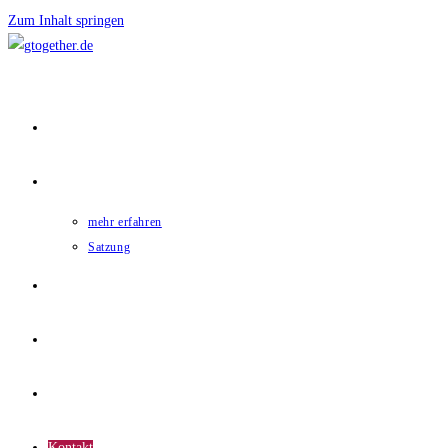
Zum Inhalt springen
Home
gtogether
mehr erfahren
Satzung
Mitglieder
News
Termine
Kontakt