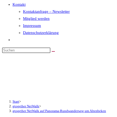
Kontakt
Kontaktanfrage – Newsletter
Mitglied werden
Impressum
Datenschutzerklärung
Website-
Suche
Diese
umschalten
Website
gtogether NetWalk auf
durchsuchen
Panorama-Rundwanderweg
um Altenbeken
Start
>
gtogether NetWalk
>
gtogether NetWalk auf Panorama-Rundwanderweg um Altenbeken