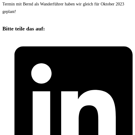
Termin mit Bernd als Wanderführer haben wir gleich für Oktober 2023
geplant!
Diesen
Bitte teile das auf:
Inhalt
Öffnet
teilen
in
einem
neuen
Fenster