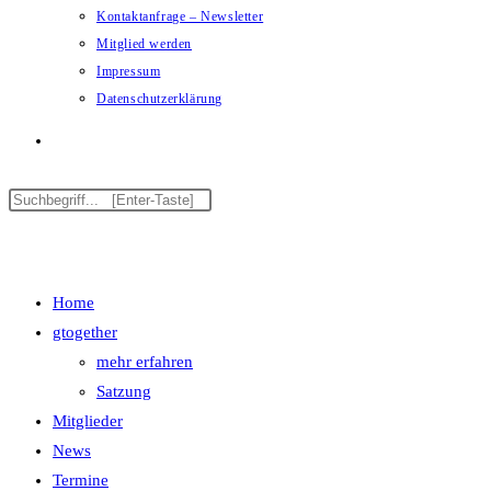
Kontaktanfrage – Newsletter
Mitglied werden
Impressum
Datenschutzerklärung
Website-
Diese
Suche
Press
Website
Escape
Menü
Schließen
durchsuchen
to
umschalten
close
Home
the
gtogether
search
mehr erfahren
panel.
Satzung
Mitglieder
News
Termine