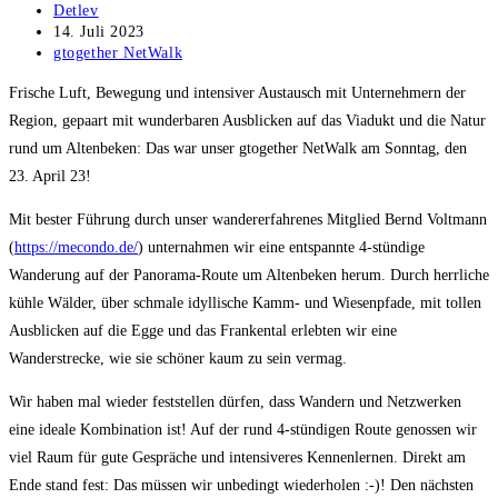
Beitrags-
Detlev
Autor:
Beitrag
14. Juli 2023
veröffentlicht:
Beitrags-
gtogether NetWalk
Kategorie:
Frische Luft, Bewegung und intensiver Austausch mit Unternehmern der
Region, gepaart mit wunderbaren Ausblicken auf das Viadukt und die Natur
rund um Altenbeken: Das war unser gtogether NetWalk am Sonntag, den
23. April 23!
Mit bester Führung durch unser wandererfahrenes Mitglied Bernd Voltmann
(
https://mecondo.de/
) unternahmen wir eine entspannte 4-stündige
Wanderung auf der Panorama-Route um Altenbeken herum. Durch herrliche
kühle Wälder, über schmale idyllische Kamm- und Wiesenpfade, mit tollen
Ausblicken auf die Egge und das Frankental erlebten wir eine
Wanderstrecke, wie sie schöner kaum zu sein vermag.
Wir haben mal wieder feststellen dürfen, dass Wandern und Netzwerken
eine ideale Kombination ist! Auf der rund 4-stündigen Route genossen wir
viel Raum für gute Gespräche und intensiveres Kennenlernen. Direkt am
Ende stand fest: Das müssen wir unbedingt wiederholen :-)! Den nächsten