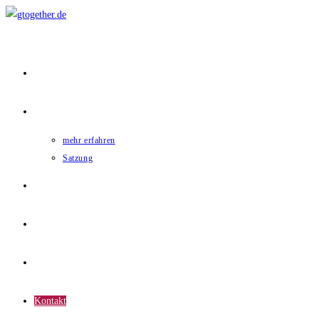
Home
gtogether
mehr erfahren
Satzung
Mitglieder
News
Termine
Kontakt