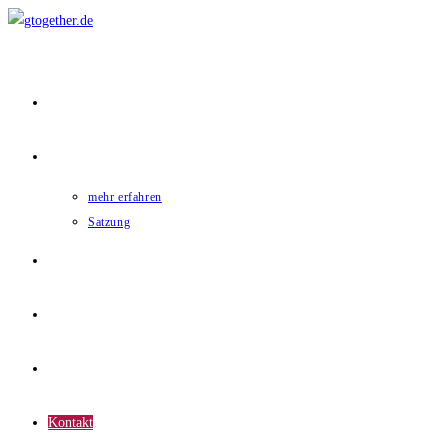
Home
gtogether
mehr erfahren
Satzung
Mitglieder
News
Termine
Kontakt