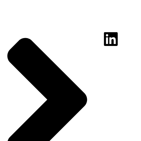
gtogether - Unterneh
Wiedenbrücker Straß
33332 Gütersloh
Tel.: 05241/7411224
E-Mail: vorstand@gt