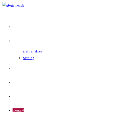
Home
gtogether
mehr erfahren
Satzung
Mitglieder
News
Termine
Kontakt