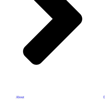
About
D