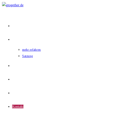
Home
gtogether
mehr erfahren
Satzung
Mitglieder
News
Termine
Kontakt