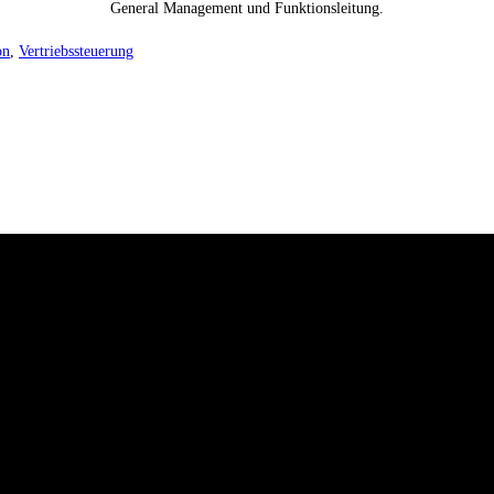
General Management und Funktionsleitung.
on
,
Vertriebssteuerung