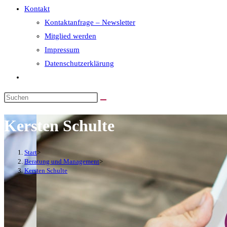
Kontakt
Kontaktanfrage – Newsletter
Mitglied werden
Impressum
Datenschutzerklärung
Kersten Schulte
Start
>
Beratung und Management
>
Kersten Schulte