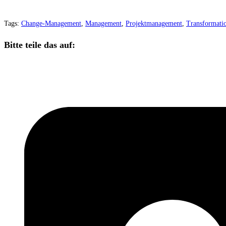
Tags:
Change-Management
,
Management
,
Projektmanagement
,
Transformati
Bitte teile das auf: