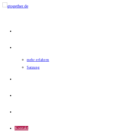
Home
gtogether
mehr erfahren
Satzung
Mitglieder
News
Termine
Kontakt