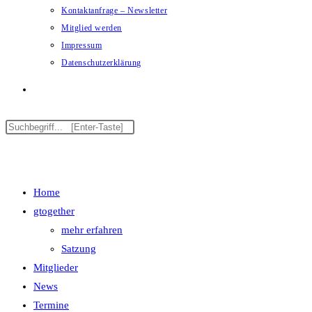
Kontaktanfrage – Newsletter
Mitglied werden
Impressum
Datenschutzerklärung
Website-
Diese
Suche
Press
Website
Escape
Menü
Schließen
durchsuchen
to
umschalten
close
Home
the
gtogether
search
mehr erfahren
panel.
Satzung
Mitglieder
News
Termine